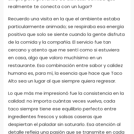
Probé por primera vez los tacos de Taco Alto en
una reunión casual con amigos y, desde el primer
mordisco, supe que había encontrado algo
especial. Me encantó cómo cada taco tenía una
explosión de sabores auténticos que me hizo
viajar, aunque fuera por un momento, hasta las
calles de México. ¿Hay algo mejor que ese placer
simple pero profundo de disfrutar comida que
realmente te conecta con un lugar?
Recuerdo una visita en la que el ambiente estaba
particularmente animado; se respiraba esa energía
positiva que solo se siente cuando la gente disfruta
de la comida y la compañía. El servicio fue tan
cercano y atento que me sentí como si estuviera
en casa, algo que valoro muchísimo en un
restaurante. Esa combinación entre sabor y calidez
humana es, para mí, la esencia que hace que Taco