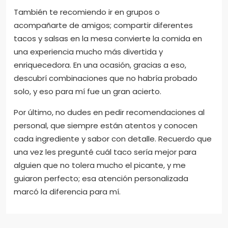
Cuando planeo visitar Taco Alto, siempre me
aseguro de llegar con hambre, porque sé que las
porciones son generosas y vale la pena probar
varios tacos. ¿Has notado cómo en algunos
lugares uno se conforma con un plato y aquí
prefieres pedir más para no perderte ninguna
variedad?
También te recomiendo ir en grupos o
acompañarte de amigos; compartir diferentes
tacos y salsas en la mesa convierte la comida en
una experiencia mucho más divertida y
enriquecedora. En una ocasión, gracias a eso,
descubrí combinaciones que no habría probado
solo, y eso para mí fue un gran acierto.
Por último, no dudes en pedir recomendaciones al
personal, que siempre están atentos y conocen