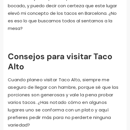
Alto sea un lugar al que siempre quiera regresar.
Lo que más me impresionó fue la consistencia en la
calidad: no importa cuántas veces vuelva, cada
taco siempre tiene ese equilibrio perfecto entre
ingredientes frescos y salsas caseras que
despiertan el paladar sin saturarlo. Esa atención al
detalle refleja una pasión que se transmite en cada
bocado, y puedo decir con certeza que este lugar
elevó mi concepto de los tacos en Barcelona. ¿No
es eso lo que buscamos todos al sentarnos a la
mesa?
Consejos para visitar Taco
Alto