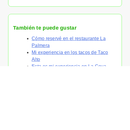
También te puede gustar
Cómo reservé en el restaurante La
Palmera
Mi experiencia en los tacos de Taco
Alto
Esta es mi experiencia en La Cova
Fumada
Página de inicio
Política de privacidad