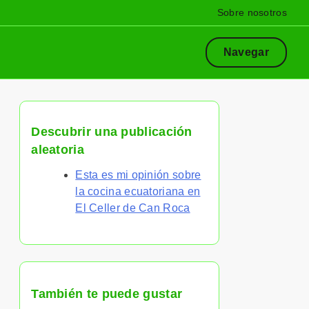
Sobre nosotros
Navegar
Descubrir una publicación
aleatoria
Esta es mi opinión sobre
la cocina ecuatoriana en
El Celler de Can Roca
También te puede gustar